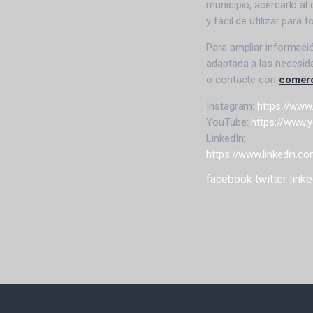
municipio, acercarlo al 
y fácil de utilizar para 
Para ampliar informaci
adaptada a las necesida
o contacte con
comer
Instagram:
https://www
YouTube:
https://www
LinkedIn:
https://www.linkedin.
facebook
twitter
linke