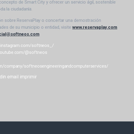
concepto de Smart City y ofrecer un servicio ágil, sostenible
toda la ciudadanía.
ón sobre ReservaPlay o concertar una demostración
des de su municipio o entidad, visite
www.reservaplay.com
cial@softneos.com
.instagram.com/softneos_/
.youtube.com/@softneos
com/company/softneosengineeringandcomputerservices/
din
email
imprimir