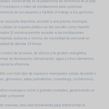
ipales. ReservaPlay es la plataforma de referencia en el país,
0 municipios y miles de instalaciones para optimizar
eriencia de los usuarios y facilitar el trabajo a los gestores.
ar una pista deportiva, acceder a una piscina municipal,
 utilizar un espacio público es tan sencillo como hacerlo
enador. El sistema permite acceder a las instalaciones
tarjetas, pulseras o tornos, sin necesidad de personal en
ilidad de abrirlas 24 horas.
l control de accesos, de aforos y la gestión energética,
mas de iluminación, climatización, agua y otros elementos
jorar la eficiencia.
ble con todo tipo de espacios municipales: pistas de pádel o
ones, gimnasios, salas polivalentes, coworkings, rocódromos,
ueños municipios como a grandes ciudades, garantizando un
ible y eficiente.
de reservas, sino una herramienta para transformar el