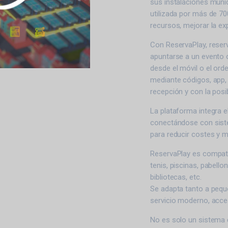
sus instalaciones munic
utilizada por más de 70
recursos, mejorar la exp
Con ReservaPlay, reserv
apuntarse a un evento o
desde el móvil o el ord
mediante códigos, app, 
recepción y con la posib
La plataforma integra e
conectándose con siste
para reducir costes y me
ReservaPlay es compati
tenis, piscinas, pabell
bibliotecas, etc.
Se adapta tanto a peq
servicio moderno, acces
No es solo un sistema 