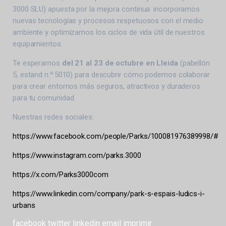
3000 SLU) apuesta por la mejora continua: incorporamos
nuevas tecnologías y procesos respetuosos con el medio
ambiente y optimizamos los ciclos de vida útil de nuestros
equipamientos.
Te esperamos
del 21 al 23 de octubre en Lleida
(pabellón
5, estand n.º 5010) para descubrir cómo podemos colaborar
para crear entornos más seguros, atractivos y duraderos
para tu comunidad.
Nuestras redes sociales:
https://www.facebook.com/people/Parks/100081976389998/#
https://www.instagram.com/parks.3000
https://x.com/Parks3000com
https://www.linkedin.com/company/park-s-espais-ludics-i-
urbans
facebook
twitter
linkedin
email
imprimir