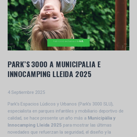
PARK’S 3000 A MUNICIPALIA E
INNOCAMPING LLEIDA 2025
4 Septiembre 2025
Park’s Espacios Lúdicos y Urbanos (Park’s 3000 SLU),
especialista en parques infantiles y mobiliario deportivo de
calidad, se hace presente un año más a
Municipàlia y
Innocamping Lleida 2025
para mostrar las últimas
novedades que refuerzan la seguridad, el diseño y la