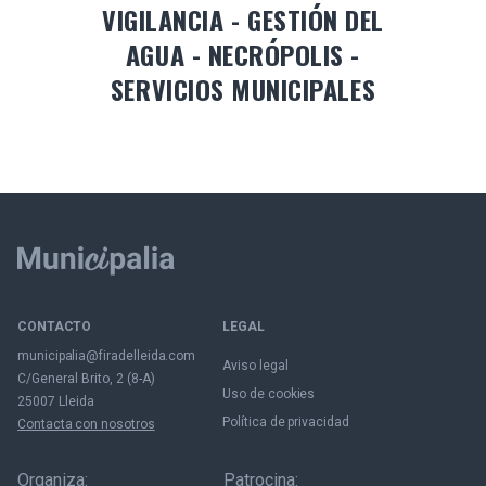
VIGILANCIA - GESTIÓN DEL
AGUA - NECRÓPOLIS -
SERVICIOS MUNICIPALES
CONTACTO
LEGAL
municipalia@firadelleida.com
Aviso legal
C/General Brito, 2 (8-A)
Uso de cookies
25007 Lleida
Política de privacidad
Contacta con nosotros
Organiza:
Patrocina: