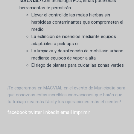
MACVIAL
! Con tecnología ECO, estas poderosas
herramientas te permitirán:
Llevar el control de las malas hierbas sin
herbicidas contaminantes que comprometan el
medio
La extinción de incendios mediante equipos
adaptables a pick-ups o
La limpieza y desinfección de mobiliario urbano
mediante equipos de vapor a alta
El riego de plantas para cuidar las zonas verdes
¡Te esperamos en MACVIAL en el evento de Municipalia para
que conozcas estas increíbles innovaciones que harán que
tu trabajo sea más fácil y tus operaciones más eficientes!
facebook
twitter
linkedin
email
imprimir