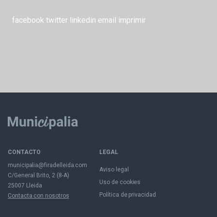
facebook
twitter
linkedin
email
imprimir
CONTACTO
LEGAL
municipalia@firadelleida.com
Aviso legal
C/General Brito, 2 (8-A)
Uso de cookies
25007 Lleida
Política de privacidad
Contacta con nosotros