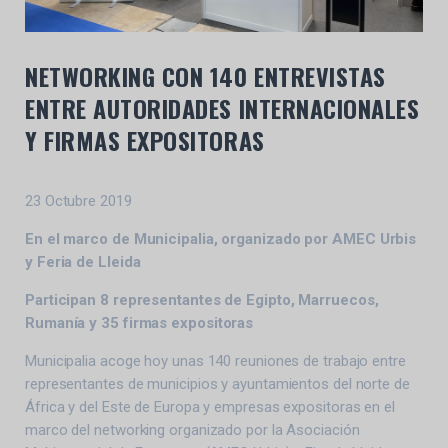
NETWORKING CON 140 ENTREVISTAS
ENTRE AUTORIDADES INTERNACIONALES
Y FIRMAS EXPOSITORAS
23 Octubre 2019
En el marco de Municipalia, organizado por AMEC Urbis
y Feria de Lleida
Participan 8 representantes de Egipto, Marruecos,
Rumanía y 35 firmas expositoras
Municipalia acoge hoy unas 140 reuniones de trabajo entre
representantes de municipios y ayuntamientos del norte de
África y del Este de Europa y empresas expositoras en el
marco del networking organizado por la Asociación