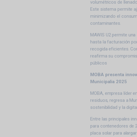
volumétricos de llenad
Este sistema permite aj
minimizando el consum
contaminantes.
MAWIS U2 permite una g
hasta la facturación p
recogida eficientes. Co
reafirma su compromiso 
públicos
MOBA presenta innova
Municipalia 2025
MOBA, empresa líder en 
residuos, regresa a Mu
sostenibilidad y la digi
Entre las principales 
para contenedores de 2 
placa solar para alargar 