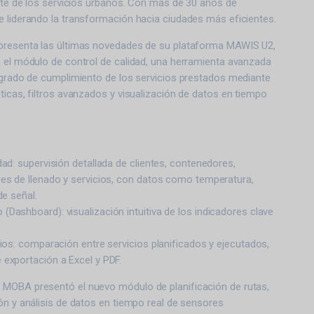
ente de los servicios urbanos. Con más de 30 años de
e liderando la transformación hacia ciudades más eficientes.
presenta las últimas novedades de su plataforma MAWIS U2,
n el módulo de control de calidad, una herramienta avanzada
l grado de cumplimiento de los servicios prestados mediante
ticas, filtros avanzados y visualización de datos en tiempo
dad: supervisión detallada de clientes, contenedores,
res de llenado y servicios, con datos como temperatura,
de señal.
Dashboard): visualización intuitiva de los indicadores clave
cios: comparación entre servicios planificados y ejecutados,
 exportación a Excel y PDF.
MOBA presentó el nuevo módulo de planificación de rutas,
ón y análisis de datos en tiempo real de sensores