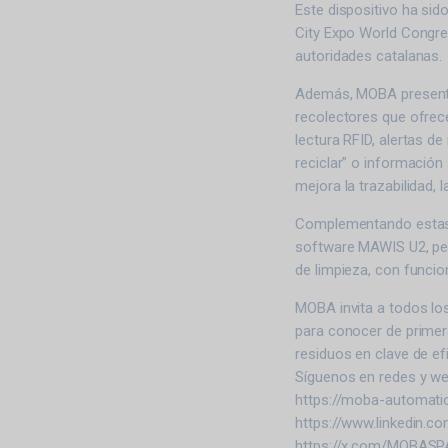
Este dispositivo ha si
City Expo World Congre
autoridades catalanas.
Además, MOBA presenta
recolectores que ofrece
lectura RFID, alertas d
reciclar” o información
mejora la trazabilidad, 
Complementando estas s
software MAWIS U2, per
de limpieza, con funci
MOBA invita a todos los
para conocer de primer
residuos en clave de efi
Síguenos en redes y we
https://moba-automati
https://www.linkedin
https://x.com/MOBASP