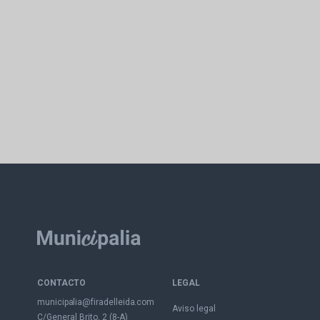
CONTACTO
LEGAL
municipalia@firadelleida.com
Aviso legal
C/General Brito, 2 (8-A)