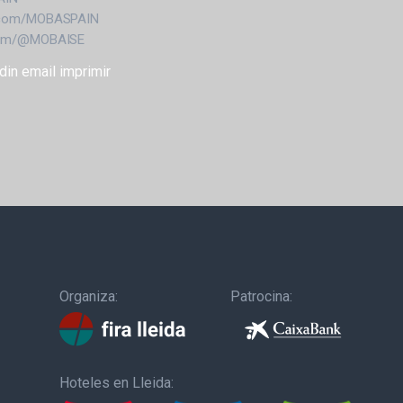
k.com/MOBASPAIN
.com/@MOBAISE
din
email
imprimir
Organiza:
Patrocina:
Hoteles en Lleida: