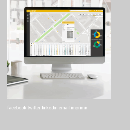
facebook
twitter
linkedin
email
imprimir