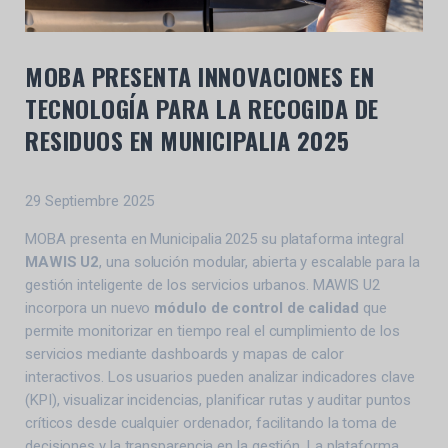
MOBA PRESENTA INNOVACIONES EN
TECNOLOGÍA PARA LA RECOGIDA DE
RESIDUOS EN MUNICIPALIA 2025
29 Septiembre 2025
MOBA presenta en Municipalia 2025 su plataforma integral
MAWIS U2
, una solución modular, abierta y escalable para la
gestión inteligente de los servicios urbanos. MAWIS U2
incorpora un nuevo
módulo de control de calidad
que
permite monitorizar en tiempo real el cumplimiento de los
servicios mediante dashboards y mapas de calor
interactivos. Los usuarios pueden analizar indicadores clave
(KPI), visualizar incidencias, planificar rutas y auditar puntos
críticos desde cualquier ordenador, facilitando la toma de
decisiones y la transparencia en la gestión. La plataforma,