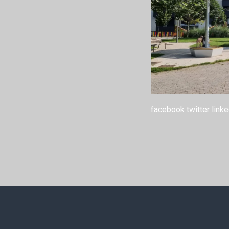
facebook
twitter
linke