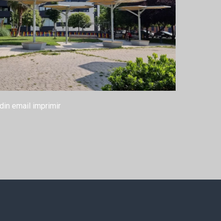
din
email
imprimir