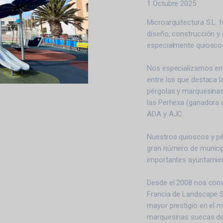
1 Octubre 2025
Microarquitectura S.L. 
diseño, construcción y
especialmente quioscos
Nos especializamos en 
entre los que destaca l
pérgolas y marquesinas
las Perhexa (ganadora d
ADA y AJC.
Nuestros quioscos y pé
gran número de municip
importantes ayuntamien
Desde el 2008 nos conve
Francia de Landscape S
mayor prestigio en el m
marquesinas suecas de