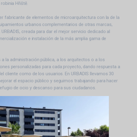
 robinia Hřiště.
r fabricante de elementos de microarquitectura con la de la
quipamientos urbanos complementarios de otras marcas,
 URBADIS, creada para dar el mejor servicio dedicado al
mercialización e instalación de la más amplia gama de
la administración pública, a los arquitectos o a los
ciones personalizadas para cada proyecto, dando respuesta a
del cliente como de los usuarios. En URBADIS llevamos 30
ejorar el espacio público y seguimos trabajando para hacer
refugio de ocio y descanso para sus ciudadanos.