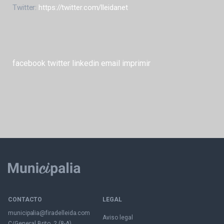
Twitter:
https://twitter.com/lleidanet
facebook
twitter
linkedin
email
imprimir
CONTACTO
LEGAL
municipalia@firadelleida.com
Aviso legal
C/General Brito, 2 (8-A)