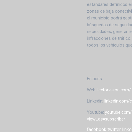
estándares definidos en
zonas de baja conectiv
el municipio podrá gest
búsquedas de seguridad,
necesidades, generar re
infracciones de tráfico
todos los vehículos que
Enlaces
Web:
lectorvision.com/
Linkedin:
linkedin.com/
Youtube:
youtube.com
view_as=subscriber
facebook
twitter
linke