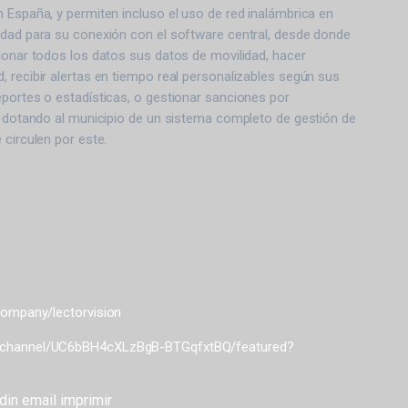
 España, y permiten incluso el uso de red inalámbrica en
idad para su conexión con el software central, desde donde
ionar todos los datos sus datos de movilidad, hacer
 recibir alertas en tiempo real personalizables según sus
portes o estadísticas, o gestionar sanciones por
, dotando al municipio de un sistema completo de gestión de
 circulen por este.
company/lectorvision
/channel/UC6bBH4cXLzBgB-BTGqfxtBQ/featured?
din
email
imprimir