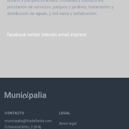
urbano y parques infantiles; movilidad y transportes;
prestación de servicios; parques y jardines; tratamiento y
distribución de aguas, y red viaria y señalización.
facebook
twitter
linkedin
email
imprimir
CONTACTO
LEGAL
municipalia@firadelleida.com
Aviso legal
C/General Brito, 2 (8-A)