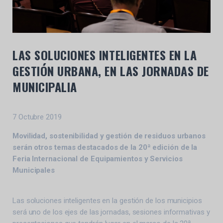
LAS SOLUCIONES INTELIGENTES EN LA
GESTIÓN URBANA, EN LAS JORNADAS DE
MUNICIPALIA
7 Octubre 2019
Movilidad, sostenibilidad y gestión de residuos urbanos
serán otros temas destacados de la 20ª edición de la
Feria Internacional de Equipamientos y Servicios
Municipales
Las soluciones inteligentes en la gestión de los municipios
será uno de los ejes de las jornadas, sesiones informativas y