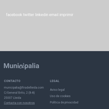
facebook
twitter
linkedin
email
imprimir
CONTACTO
LEGAL
municipalia@firadelleida.com
Aviso legal
C/General Brito, 2 (8-A)
Uso de cookies
25007 Lleida
Política de privacidad
Contacta con nosotros