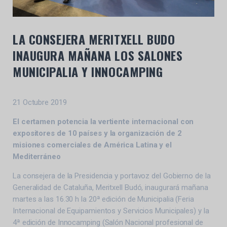
LA CONSEJERA MERITXELL BUDO
INAUGURA MAÑANA LOS SALONES
MUNICIPALIA Y INNOCAMPING
21 Octubre 2019
El certamen potencia la vertiente internacional con
expositores de 10 países y la organización de 2
misiones comerciales de América Latina y el
Mediterráneo
La consejera de la Presidencia y portavoz del Gobierno de la
Generalidad de Cataluña, Meritxell Budó, inaugurará mañana
martes a las 16.30 h la 20ª edición de Municipalia (Feria
Internacional de Equipamientos y Servicios Municipales) y la
4ª edición de Innocamping (Salón Nacional profesional de