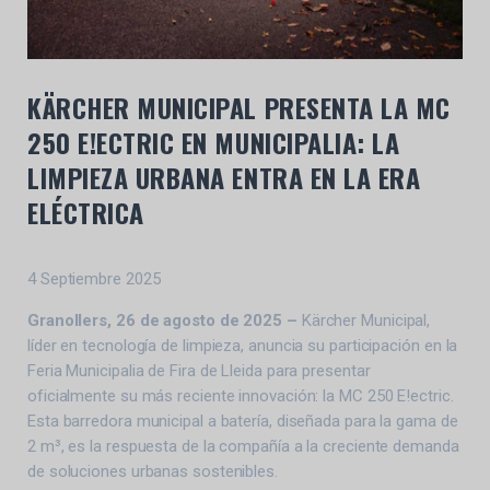
KÄRCHER MUNICIPAL PRESENTA LA MC
250 E!ECTRIC EN MUNICIPALIA: LA
LIMPIEZA URBANA ENTRA EN LA ERA
ELÉCTRICA
4 Septiembre 2025
Granollers, 26 de agosto de 2025 –
Kärcher Municipal,
líder en tecnología de limpieza, anuncia su participación en la
Feria Municipalia de Fira de Lleida para presentar
oficialmente su más reciente innovación: la MC 250 E!ectric.
Esta barredora municipal a batería, diseñada para la gama de
2 m³, es la respuesta de la compañía a la creciente demanda
de soluciones urbanas sostenibles.