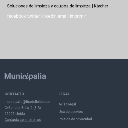
Soluciones de limpieza y equipos de limpieza | Kärcher
facebook
twitter
linkedin
email
imprimir
CONTACTO
LEGAL
municipalia@firadelleida.com
Aviso legal
C/General Brito, 2 (8-A)
Uso de cookies
25007 Lleida
Política de privacidad
Contacta con nosotros