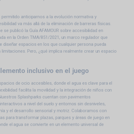
 permitido anticiparnos a la evolución normativa y
ibilidad va más allá de la eliminación de barreras físicas.
 se publicó la Guía AFAMOUR sobre accesibilidad en
ada en la Orden TMA/851/2021, un marco regulador que
de diseñar espacios en los que cualquier persona pueda
n limitaciones. Pero, ¿qué implica realmente crear un espacio
lemento inclusivo en el juego
acios de ocio accesibles, donde el agua es clave para el
exibilidad facilita la movilidad y la integración de niños con
 Nuestros Splashparks cuentan con pavimentos
interactivos a nivel del suelo y entornos sin desniveles,
a y el desarrollo sensorial y motriz. Colaboramos con
cas para transformar plazas, parques y áreas de juego en
onde el agua se convierte en un elemento universal de