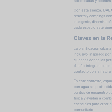
sofisticadas y acordes
Con esta alianza, ISAB
resorts y campings co
inteligente, dinamizaci
cada espacio esté alin
Claves en la R
La planificación urba
inclusivo, inspirado por
ciudades donde las pers
diseño, integrando solu
contacto con la natural
En este contexto, espa
con agua sin profundid
puntos de encuentro que
física y ayudan a comb
esenciales para crear 
comunitario.