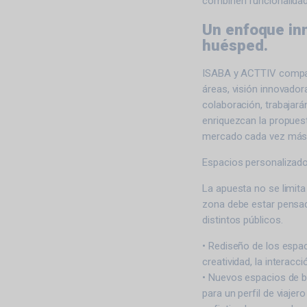
combinen funcionalidad,
Un enfoque inn
huésped.
ISABA y ACTTIV compar
áreas, visión innovador
colaboración, trabajará
enriquezcan la propuest
mercado cada vez más 
Espacios personalizados
La apuesta no se limita 
zona debe estar pensad
distintos públicos.
• Rediseño de los espaci
creatividad, la interacc
• Nuevos espacios de b
para un perfil de viaje