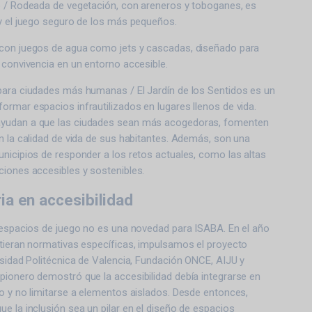
o / Rodeada de vegetación, con areneros y toboganes, es
 y el juego seguro de los más pequeños.
con juegos de agua como jets y cascadas, diseñado para
 convivencia en un entorno accesible.
para ciudades más humanas / El Jardín de los Sentidos es un
rmar espacios infrautilizados en lugares llenos de vida.
yudan a que las ciudades sean más acogedoras, fomenten
n la calidad de vida de sus habitantes. Además, son una
nicipios de responder a los retos actuales, como las altas
ciones accesibles y sostenibles.
ia en accesibilidad
s espacios de juego no es una novedad para ISABA. En el año
stieran normativas específicas, impulsamos el proyecto
rsidad Politécnica de Valencia, Fundación ONCE, AIJU y
pionero demostró que la accesibilidad debía integrarse en
o y no limitarse a elementos aislados. Desde entonces,
e la inclusión sea un pilar en el diseño de espacios