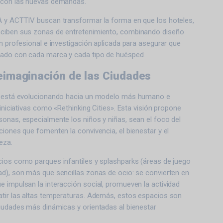
 con las nuevas demandas.
A y ACTTIV buscan transformar la forma en que los hoteles,
nciben sus zonas de entretenimiento, combinando diseño
ón profesional e investigación aplicada para asegurar que
eado con cada marca y cada tipo de huésped.
eimaginación de las Ciudades
na está evolucionando hacia un modelo más humano e
 iniciativas como «Rethinking Cities». Esta visión propone
onas, especialmente los niños y niñas, sean el foco del
ciones que fomenten la convivencia, el bienestar y el
eza.
cios como parques infantiles y splashparks (áreas de juego
ad), son más que sencillas zonas de ocio: se convierten en
 impulsan la interacción social, promueven la actividad
atir las altas temperaturas. Además, estos espacios son
ciudades más dinámicas y orientadas al bienestar