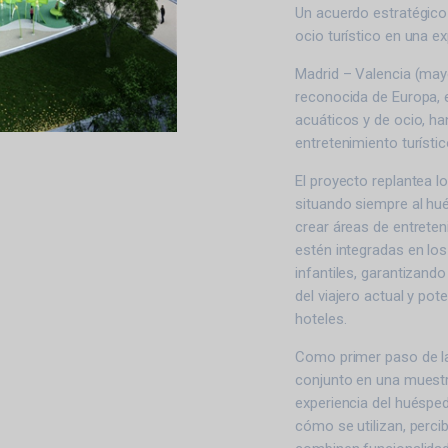
Un acuerdo estratégico 
ocio turístico en una e
Madrid – Valencia (may
reconocida de Europa, e
acuáticos y de ocio, ha
entretenimiento turístic
El proyecto replantea l
situando siempre al hué
crear áreas de entrete
estén integradas en lo
infantiles, garantizand
del viajero actual y po
hoteles.
Como primer paso de la
conjunto en una muestr
experiencia del huésped
cómo se utilizan, perci