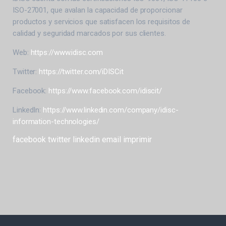
ISO-27001, que avalan la capacidad de proporcionar
productos y servicios que satisfacen los requisitos de
calidad y seguridad marcados por sus clientes.
Web:
https://www.idisc.com
Twitter:
https://twitter.com/iDISCit
Facebook:
https://www.facebook.com/idiscit/
LinkedIn:
https://www.linkedin.com/company/idisc-
information-technologies/
facebook
twitter
linkedin
email
imprimir