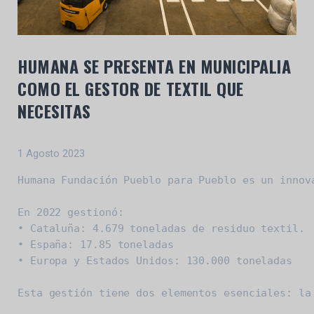
HUMANA SE PRESENTA EN MUNICIPALIA
COMO EL GESTOR DE TEXTIL QUE
NECESITAS
1 Agosto 2023
Humana Fundación Pueblo para Pueblo es un innov
En 2022 gestionó:

• Cataluña: 4.679 toneladas de residuo textil.

• España: 17.85 toneladas

• Europa y Estados Unidos: 130.000 toneladas

Esta gestión tiene dos elementos esenciales: la