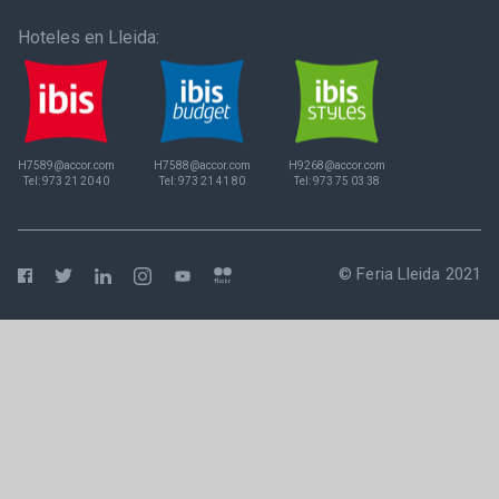
Hoteles en Lleida:
H7589@accor.com
H7588@accor.com
H9268@accor.com
Tel:
973 21 20 40
Tel:
973 21 41 80
Tel:
973 75 03 38
© Feria Lleida 2021