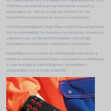
los contenedores de 2 y 4 ruedas, con capacidades de 120 a
1100 litros, reconocidos por su resistencia, robustez y
amplia gama de colores, lo que los convierte en una
herramienta esencial para los servicios municipales.
Con esta participación, Grupo Maya refuerza su compromiso
con la sostenibilidad, la eficiencia y la innovación, ofreciendo
soluciones que combinan funcionalidad y tecnología
avanzada para municipios más limpios y sostenibles.
Grupo Maya invita a todos los profesionales del sector a
visitar su stand y descubrir cómo sus productos contribuyen
a crear municipios más inteligentes, sostenibles y
responsables con el medio ambiente.