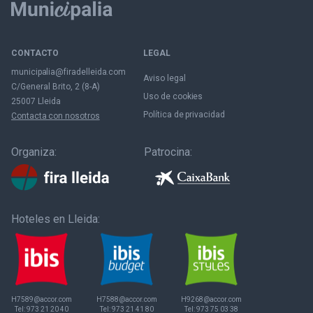
CONTACTO
LEGAL
municipalia@firadelleida.com
Aviso legal
C/General Brito, 2 (8-A)
Uso de cookies
25007 Lleida
Política de privacidad
Contacta con nosotros
Organiza:
Patrocina:
Hoteles en Lleida:
H7589@accor.com
H7588@accor.com
H9268@accor.com
Tel:
973 21 20 40
Tel:
973 21 41 80
Tel:
973 75 03 38