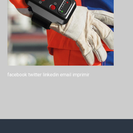
facebook
twitter
linkedin
email
imprimir