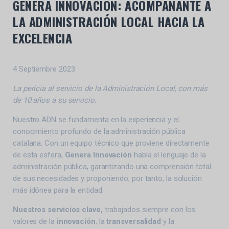
GENERA INNOVACIÓN: ACOMPAÑANTE A
LA ADMINISTRACIÓN LOCAL HACIA LA
EXCELENCIA
4 Septiembre 2023
La pericia al servicio de la Administración Local, con más
de 10 años a su servicio.
Nuestro ADN se fundamenta en la experiencia y el
conocimiento profundo de la administración pública
catalana. Con un equipo técnico que proviene directamente
de esta esfera,
Genera Innovación
habla el lenguaje de la
administración pública, garantizando una comprensión total
de sus necesidades y proponiendo, por tanto, la solución
más idónea para la entidad.
Nuestros servicios clave,
trabajados siempre con los
valores de la
innovación
, la
transversalidad
y la