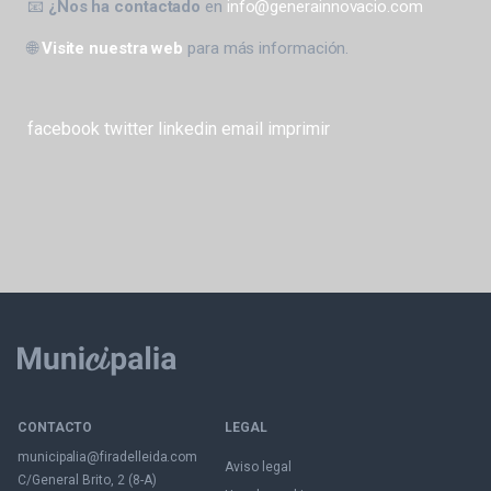
📧
¿Nos ha contactado
en
info@generainnovacio.com
🌐
Visite nuestra web
para más información.
facebook
twitter
linkedin
email
imprimir
CONTACTO
LEGAL
municipalia@firadelleida.com
Aviso legal
C/General Brito, 2 (8-A)