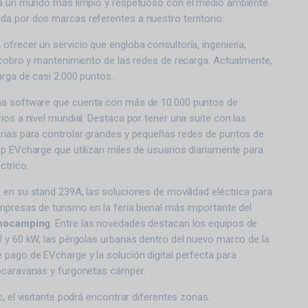
ia un mundo más limpio y respetuoso con el medio ambiente.
a por dos marcas referentes a nuestro territorio:
ofrecer un servicio que engloba consultoría, ingeniería,
 cobro y mantenimiento de las redes de recarga. Actualmente,
arga de casi 2.000 puntos.
ma software que cuenta con más de 10.000 puntos de
ios a nivel mundial. Destaca por tener una suite con las
rias para controlar grandes y pequeñas redes de puntos de
p EVcharge que utilizan miles de usuarios diariamente para
ctrico.
en su stand 239A, las soluciones de movilidad eléctrica para
mpresas de turismo en la feria bienal más importante del
nnocamping
. Entre las novedades destacan los equipos de
 y 60 kW, las pérgolas urbanas dentro del nuevo marco de la
pago de EVcharge y la solución digital perfecta para
ocaravanas y furgonetas cámper.
c, el visitante podrá encontrar diferentes zonas: