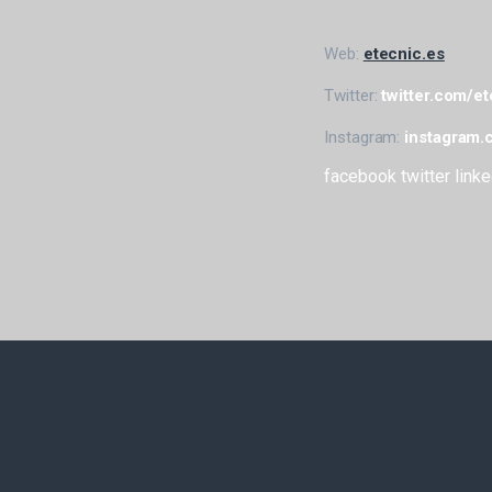
Web:
etecnic.es
Twitter:
twitter.com/e
Instagram:
instagram.
facebook
twitter
linke