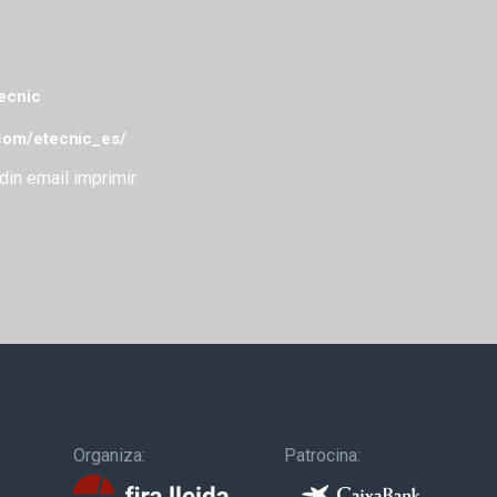
tecnic
com/etecnic_es/
din
email
imprimir
Organiza:
Patrocina: