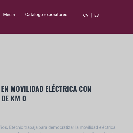
Media
Catálogo expositores
|
CA
ES
R EN MOVILIDAD ELÉCTRICA CON
 DE KM 0
s, Etecnic trabaja para democratizar la movilidad eléctrica