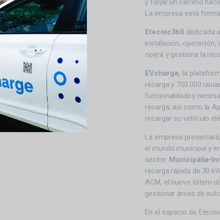
y forjar un camino hac
La empresa está formad
Etecnic360
dedicada a 
instalación, operación,
opera y gestiona la rec
EVcharge,
la platafor
recarga y 700.000 usuar
funcionalidades necesa
recarga; así como la Ap
recargar su vehículo elé
La empresa presentará, 
el mundo municipal y e
sector:
Municipàlia-I
recarga rápida de 30 kW
ACM, el nuevo tótem de 
gestionar áreas de aut
En el espacio de Etecni