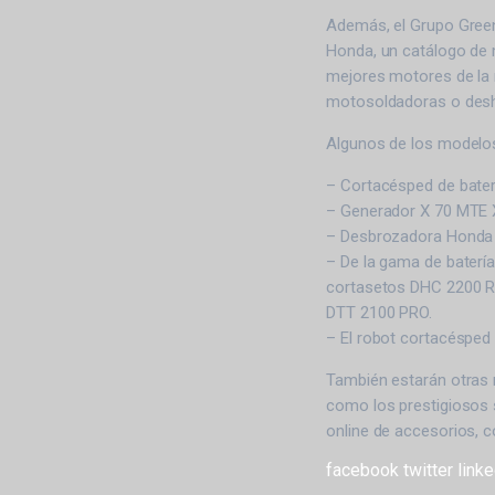
Además, el Grupo Gree
Honda, un catálogo de m
mejores motores de la 
motosoldadoras o desh
Algunos de los modelos
– Cortacésped de bate
– Generador X 70 MTE
– Desbrozadora Honda
– De la gama de baterí
cortasetos DHC 2200 R 
DTT 2100 PRO.
– El robot cortacéspe
También estarán otras 
como los prestigiosos 
online de accesorios, 
facebook
twitter
linke