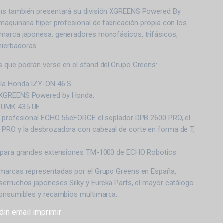
ns también presentará su división XGREENS Powered By
aquinaria hiper profesional de fabricación propia con los
marca japonesa: generadores monofásicos, trifásicos,
ierbadoras.
 que podrán verse en el stand del Grupo Greens:
ría Honda IZY-ON 46 S.
 XGREENS Powered by Honda.
 UMK 435 UE.
a profesional ECHO 56eFORCE el soplador DPB 2600 PRO, el
PRO y la desbrozadora con cabezal de corte en forma de T,
d para grandes extensiones TM-1000 de ECHO Robotics.
marcas representadas por el Grupo Greens en España,
serruchos japoneses Silky y Eureka Parts, el mayor catálogo
consumibles y recambios multimarca.
din
email
imprimir