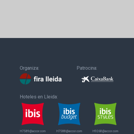
Organiza:
Patrocina:
Hoteles en Lleida:
H7589@accor.com
H7588@accor.com
H9268@accor.com