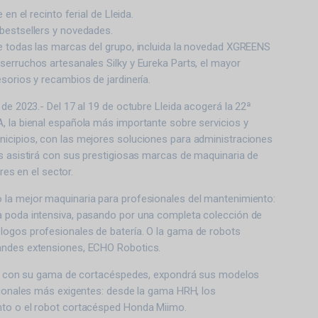
 en el recinto ferial de Lleida.
bestsellers y novedades.
e todas las marcas del grupo, incluida la novedad XGREENS
erruchos artesanales Silky y Eureka Parts, el mayor
sorios y recambios de jardinería.
 de 2023.- Del 17 al 19 de octubre Lleida acogerá la 22ª
, la bienal española más importante sobre servicios y
icipios, con las mejores soluciones para administraciones
s asistirá con sus prestigiosas marcas de maquinaria de
eres en el sector.
la mejor maquinaria para profesionales del mantenimiento:
 poda intensiva, pasando por una completa colección de
ogos profesionales de batería. O la gama de robots
andes extensiones, ECHO Robotics.
ble con su gama de cortacéspedes, expondrá sus modelos
sionales más exigentes: desde la gama HRH, los
to o el robot cortacésped Honda Miimo.