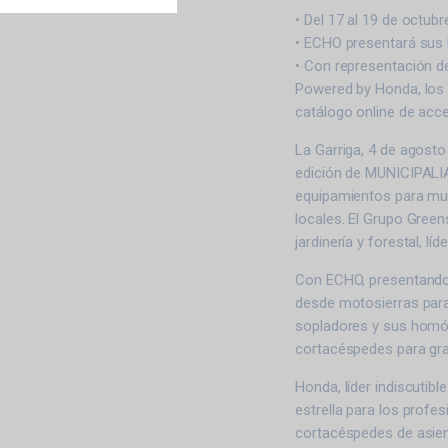
• Del 17 al 19 de octubre
• ECHO presentará sus 
• Con representación d
Powered by Honda, los s
catálogo online de acce
La Garriga, 4 de agosto
edición de MUNICIPALIA
equipamientos para mun
locales. El Grupo Green
jardinería y forestal, líd
Con ECHO, presentando 
desde motosierras para
sopladores y sus homól
cortacéspedes para gr
Honda, líder indiscuti
estrella para los profe
cortacéspedes de asien