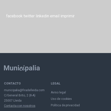
facebook
twitter
linkedin
email
imprimir
CONTACTO
LEGAL
municipalia@firadelleida.com
Aviso legal
C/General Brito, 2 (8-A)
Uso de cookies
25007 Lleida
Política de privacidad
Contacta con nosotros