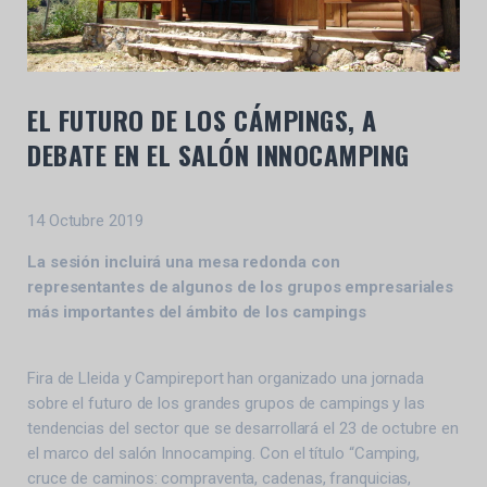
EL FUTURO DE LOS CÁMPINGS, A
DEBATE EN EL SALÓN INNOCAMPING
14 Octubre 2019
La sesión incluirá una mesa redonda con
representantes de algunos de los grupos empresariales
más importantes del ámbito de los campings
Fira de Lleida y Campireport han organizado una jornada
sobre el futuro de los grandes grupos de campings y las
tendencias del sector que se desarrollará el 23 de octubre en
el marco del salón Innocamping. Con el título “Camping,
cruce de caminos: compraventa, cadenas, franquicias,