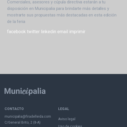
Comerciales, asesores y cúpula directiva estarán a tu
disposición en Municipalia para brindarte más detalles y
mostrarte sus propuestas más destacadas en esta edición
de la feria
facebook
twitter
linkedin
email
imprimir
CONTACTO
LEGAL
municipalia@firadelleida.com
Aviso legal
C/General Brito, 2 (8-A)
Uso de cookies