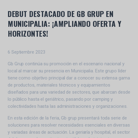
DEBUT DESTACADO DE GB GRUP EN
MUNICIPALIA: ¡AMPLIANDO OFERTA Y
HORIZONTES!
6 Septiembre 2023
Gb Grup continúa su promoción en el escenario nacional y
local al marcar su presencia en Municipalia. Este grupo líder
tiene como objetivo principal dar a conocer su extensa gama
de productos, materiales técnicos y equipamientos
diseñados para una variedad de sectores, que abarcan desde
lo público hasta el geriátrico, pasando por camping y
colectividades hasta las administraciones y organizaciones.
En esta edición de la feria, Gb grup presentará toda serie de
soluciones para resolver necesidades esenciales en diversas
y variadas áreas de actuación. La geriaría y hospital, el sector