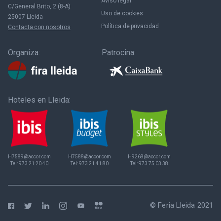
Aviso legal
C/General Brito, 2 (8-A)
Uso de cookies
25007 Lleida
Política de privacidad
Contacta con nosotros
Organiza:
Patrocina:
Hoteles en Lleida:
H7589@accor.com
H7588@accor.com
H9268@accor.com
Tel:
973 21 20 40
Tel:
973 21 41 80
Tel:
973 75 03 38
© Feria Lleida 2021