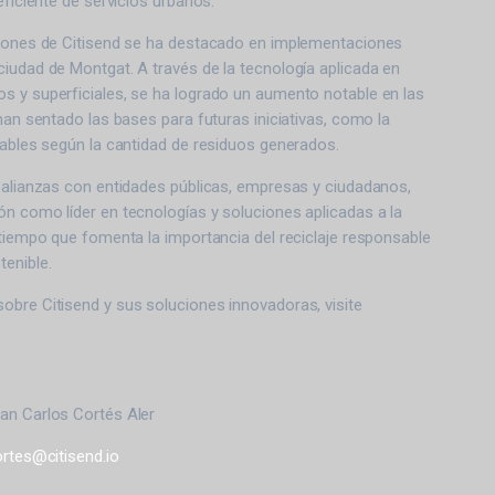
eficiente de servicios urbanos.
ciones de Citisend se ha destacado en implementaciones
iudad de Montgat. A través de la tecnología aplicada en
s y superficiales, se ha logrado un aumento notable en las
 han sentado las bases para futuras iniciativas, como la
iables según la cantidad de residuos generados.
o alianzas con entidades públicas, empresas y ciudadanos,
n como líder en tecnologías y soluciones aplicadas a la
 tiempo que fomenta la importancia del reciclaje responsable
enible.
obre Citisend y sus soluciones innovadoras, visite
an Carlos Cortés Aler
ortes@citisend.io