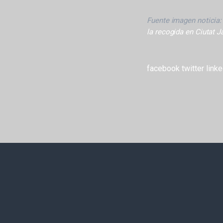
Fuente imagen noticia
la recogida en Ciutat J
facebook
twitter
linke