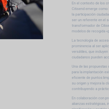
En el contexto de los c
Citisend emerge como lí
la participación ciudada
ser un referente en el 
transformador de Citise
modelos de recogida «p
La tecnología de acces
prominencia al ser apl
versátiles, que incluyen
ciudadanos pueden acc
Una de las propuestas d
para la implantación ex
eficiente de puntos lim
su origen y mejora la c
contribuyendo a prácti
En colaboración con pr
alianzas estratégicas, 