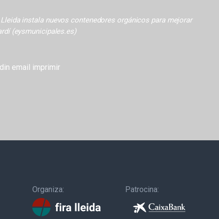
:
Lleida instala nuevos contenedores orgánicos para mejorar
ardí (eysmunicipales.es)
din
email
imprimir
Organiza:
Patrocina: