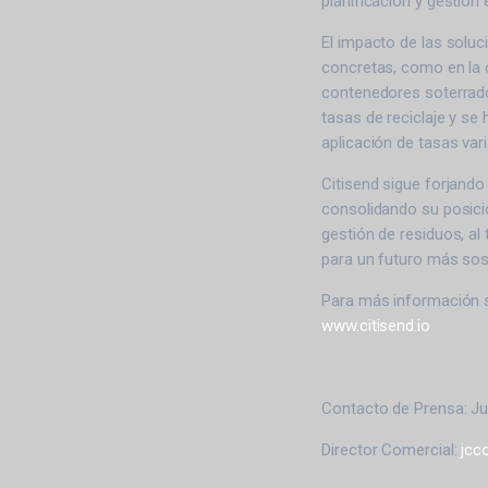
planificación y gestión 
El impacto de las solu
concretas, como en la c
contenedores soterrado
tasas de reciclaje y se
aplicación de tasas var
Citisend sigue forjand
consolidando su posició
gestión de residuos, al
para un futuro más sost
Para más información s
www.citisend.io
Contacto de Prensa: Ju
Director Comercial:
jcc