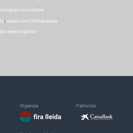
instagram.com/cepsa/
.fa
c
ebook.com/CEPSAespana
din
email
imprimir
Organiza:
Patrocina: