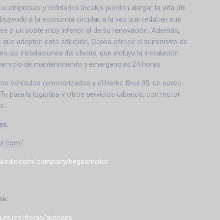
que empresas y entidades locales pueden alargar la vida útil
ibuyendo a la economía circular, a la vez que reducen sus
s a un coste muy inferior al de su renovación. Además,
 que adopten esta solución, Cepsa ofrece el suministro de
 las instalaciones del cliente, que incluye la instalación
l servicio de mantenimiento y emergencias 24 horas.
os vehículos remotorizados y el Herko Bios 35, un nuevo
Tn para la logística y otros servicios urbanos, con motor
s.
as:
or.com/
nkedin.com/company/begasmotor
sa:
.es/es/flotas/autogas