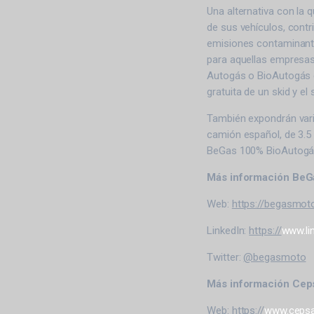
Una alternativa con la 
de sus vehículos, contr
emisiones contaminante
para aquellas empresas
Autogás o BioAutogás en
gratuita de un skid y e
También expondrán vari
camión español, de 3.5 
BeGas 100% BioAutogá
Más información BeG
Web:
https://begasmot
LinkedIn:
https://
www.li
Twitter:
@begasmoto
Más información Cep
Web:
https://
www.cepsa