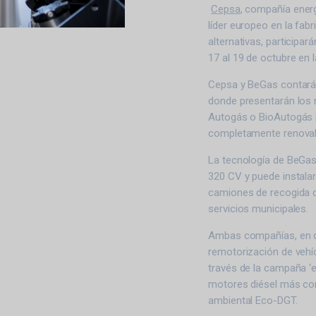
Cepsa
, compañía ener
líder europeo en la fab
alternativas, participará
17 al 19 de octubre en la
Cepsa y BeGas contarán
donde presentarán los 
Autogás o BioAutogás p
completamente renovabl
La tecnología de BeGas
320 CV y puede instala
camiones de recogida d
servicios municipales.
Ambas compañías, en co
remotorización de vehíc
través de la campaña ‘e
motores diésel más con
ambiental Eco-DGT.