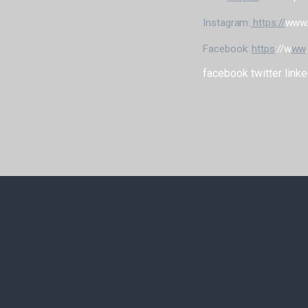
Instagram:
https://
www.
Facebook:
https
://w
ww
facebook
twitter
linke