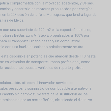
gética comprometida con la movilidad sostenible, y
BeGas
,
ricación y desarrollo de motores propulsados por energías
n en la 22ª edición de la feria Municipalia, que tendrá lugar del
 Fira de Lleida.
 con una superficie de 120 m2 en la exposición exterior,
motores BeGas Euro VI Step E propulsados al 100% por
ara el transporte urbano pesado, un combustible
e con una huella de carbono prácticamente neutra.
 está disponible en potencias que abarcan desde 110 hasta
rse en vehículos de transporte urbano profesional, como
e residuos, autobuses, vehículos de reparto y otros
laboración, ofrecen el innovador servicio de
ulos pesados, y suministro de combustible alternativo, a
l cambio sin cambios’. Se trata de la sustitución de los
taminantes por un motor BeGas, obteniendo el distintivo