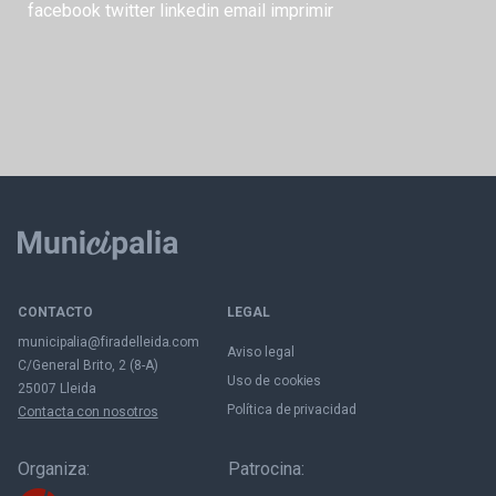
facebook
twitter
linkedin
email
imprimir
CONTACTO
LEGAL
municipalia@firadelleida.com
Aviso legal
C/General Brito, 2 (8-A)
Uso de cookies
25007 Lleida
Política de privacidad
Contacta con nosotros
Organiza:
Patrocina: