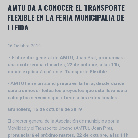
AMTU DA A CONOCER EL TRANSPORTE
FLEXIBLE EN LA FERIA MUNICIPALIA DE
LLEIDA
16 Octubre 2019
•
El director general de AMTU, Joan Prat, pronunciará
una conferencia el martes, 22 de octubre, a las 11h,
donde explicará qué es el Transporte Flexible
• AMTU tiene un stand propio en la feria, desde donde
dará a conocer todos los proyectos que está llevando a
cabo y los servicios que ofrece a los entes locales
Granollers, 16 de octubre de 2019
El director general de la Asociación de municipios por la
Movilidad y el Transporte Urbano (AMTU),
Joan Prat,
pronunciará el próximo martes, 22 de octubre, a las 11h.