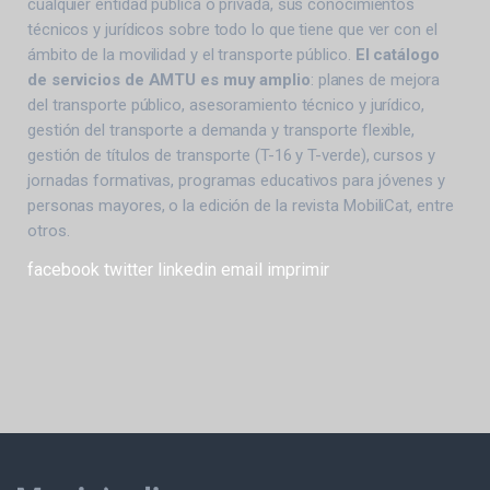
cualquier entidad pública o privada, sus conocimientos
técnicos y jurídicos sobre todo lo que tiene que ver con el
ámbito de la movilidad y el transporte público.
El catálogo
de servicios de AMTU es muy amplio
: planes de mejora
del transporte público, asesoramiento técnico y jurídico,
gestión del transporte a demanda y transporte flexible,
gestión de títulos de transporte (T-16 y T-verde), cursos y
jornadas formativas, programas educativos para jóvenes y
personas mayores, o la edición de la revista MobiliCat, entre
otros.
facebook
twitter
linkedin
email
imprimir