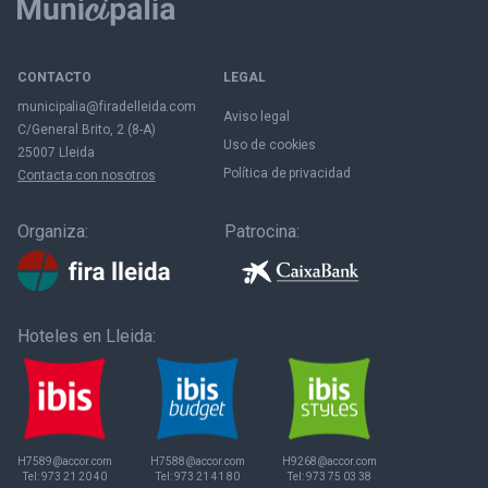
CONTACTO
LEGAL
municipalia@firadelleida.com
Aviso legal
C/General Brito, 2 (8-A)
Uso de cookies
25007 Lleida
Política de privacidad
Contacta con nosotros
Organiza:
Patrocina:
Hoteles en Lleida:
H7589@accor.com
H7588@accor.com
H9268@accor.com
Tel:
973 21 20 40
Tel:
973 21 41 80
Tel:
973 75 03 38