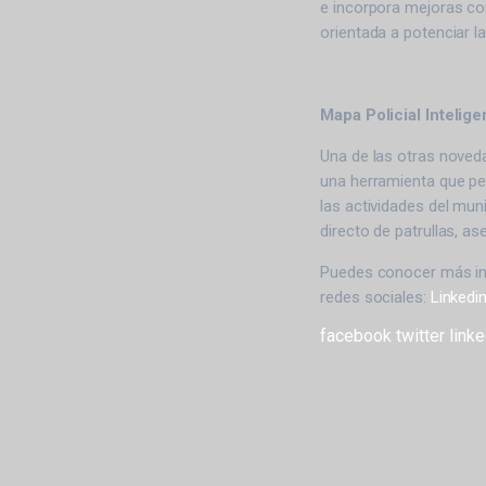
e incorpora mejoras com
orientada a potenciar las
Mapa Policial Intelig
Una de las otras noved
una herramienta que per
las actividades del mun
directo de patrullas, a
Puedes conocer más in
redes sociales:
Linkedi
facebook
twitter
linke