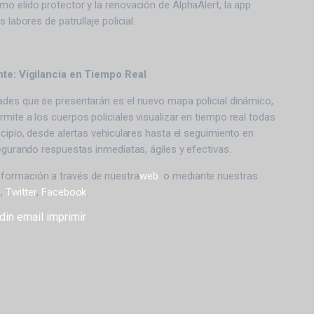
o elído protector y la renovación de AlphaAlert, la app
 labores de patrullaje policial.
ente: Vigilancia en Tiempo Real
ades que se presentarán es el nuevo mapa policial dinámico,
mite a los cuerpos policiales visualizar en tiempo real todas
icipio, desde alertas vehiculares hasta el seguimiento en
segurando respuestas inmediatas, ágiles y efectivas.
formación a través de nuestra
web
o mediante nuestras
n
,
Twitter
,
Facebook
.
din
email
imprimir