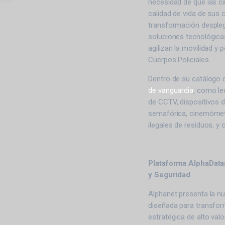
necesidad de que las c
calidad de vida de sus 
transformación despleg
soluciones tecnológica
agilizan la movilidad y 
Cuerpos Policiales.
Dentro de su catálogo 
de vanguardia
, como le
de CCTV, dispositivos 
semafórica, cinemómetr
ilegales de residuos, y c
Plataforma AlphaData
y Seguridad
Alphanet presenta la n
diseñada para transfor
estratégica de alto valo