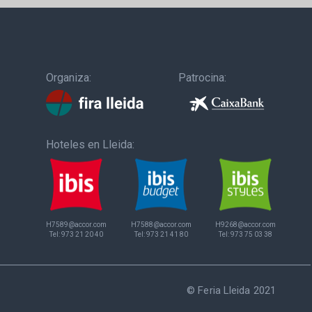
Organiza:
Patrocina:
Hoteles en Lleida:
H7589@accor.com
H7588@accor.com
H9268@accor.com
Tel:
973 21 20 40
Tel:
973 21 41 80
Tel:
973 75 03 38
© Feria Lleida 2021