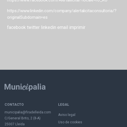
https://www.facebook.com/Alertailicita/?locale=ro_RO
https://www.linkedin.com/company/alertalicitaconsultoria/?
originalSubdomain=es
facebook
twitter
linkedin
email
imprimir
CONTACTO
LEGAL
municipalia@firadelleida.com
Aviso legal
C/General Brito, 2 (8-A)
Uso de cookies
25007 Lleida