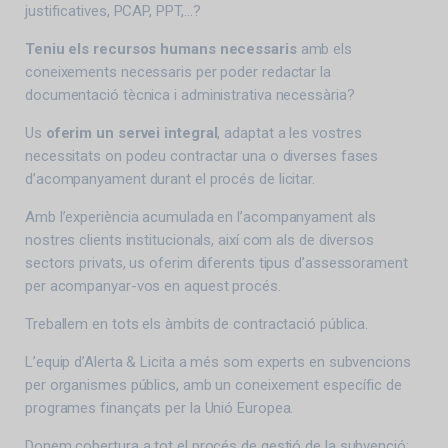
justificatives, PCAP, PPT,…?
Teniu els recursos humans necessaris
amb els
coneixements necessaris per poder redactar la
documentació tècnica i administrativa necessària?
Us
oferim un servei integral
, adaptat a les vostres
necessitats on podeu contractar una o diverses fases
d’acompanyament durant el procés de licitar.
Amb l’experiència acumulada en l’acompanyament als
nostres clients institucionals, així com als de diversos
sectors privats, us oferim diferents tipus d’assessorament
per acompanyar-vos en aquest procés.
Treballem en tots els àmbits de contractació pública.
L’equip d’Alerta & Licita a més som experts en subvencions
per organismes públics, amb un coneixement específic de
programes finançats per la Unió Europea.
Donem cobertura a tot el procés de gestió de la subvenció: