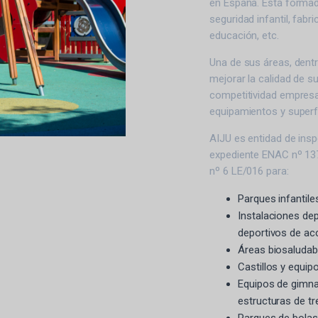
en España. Está formad
seguridad infantil, fab
educación, etc.
Una de sus áreas, dent
mejorar la calidad de s
competitividad empres
equipamientos y superfi
AIJU es entidad de ins
expediente ENAC nº 13
nº 6 LE/016 para:
Parques infantile
Instalaciones dep
deportivos de ac
Áreas biosaludabl
Castillos y equip
Equipos de gimnas
estructuras de tre