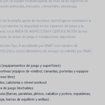
o por un equipo multidisciplinar de más de 80 expertos en
ricación avanzada, mercado, consumidor, psicología,
ro de la amplia gama de servicios tecnológicos orientados a
us productos, la seguridad en los espacios de juego y la
arial, es el ÁREA DE INSPECCIÓN Y CERTIFICACIÓN de los
cies de áreas de juego e instalaciones deportivas.
pección Tipo A acreditada por ENAC con número de
7/EI/252 y como laboratorio de ensayo acreditado por ENAC
s (equipamientos de juego y superficies)
ortivas (equipos de voleibol, canastas, porterías y equipos
ceso libre)
es, calistenia o street workout
os de juego hinchables
ia (Barras, paralelas, plintos, caballos y potros, espalderas,
pa, barras de equilibrio y anillas)