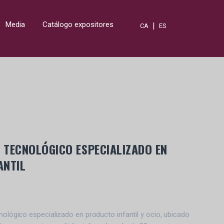
Media
Catálogo expositores
|
CA
ES
O TECNOLÓGICO ESPECIALIZADO EN
ANTIL
nológico especializado en producto infantil y ocio, ubicado