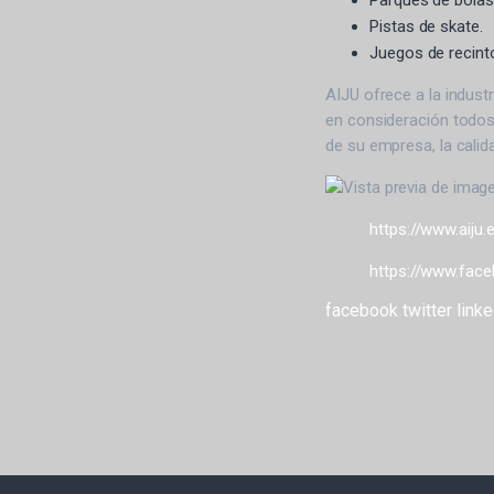
Parques de bolas
Pistas de skate.
Juegos de recint
AIJU ofrece a la industr
en consideración todos
de su empresa, la calid
https://www.aiju.
https://www.face
facebook
twitter
linke