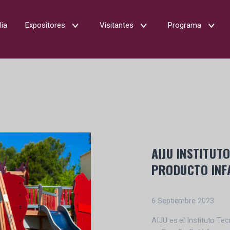
lia
Expositores
Visitantes
Programa
AIJU INSTITUT
PRODUCTO INF
6 Septiembre 2023
AIJU es el Institu
to Tec