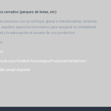
.
os cerrados (parques de bolas, etc)
ia servicios con un enfoque global e interdisciplinar, teniendo
 aquellos aspectos necesarios para asegurar la rentabilidad
ad y la adecuación al usuario de sus productos.
es/
book.com/InstitutoTecnologicoProductoInfantilyOcio/
din
email
imprimir